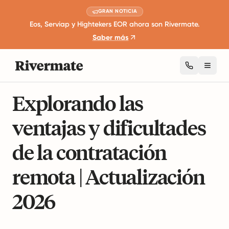
GRAN NOTICIA
Eos, Serviap y Hightekers EOR ahora son Rivermate.
Saber más
Toggl
16 minutos de lectura
Desarrollo Profesional y Liderazgo
Explorando las
ventajas y dificultades
de la contratación
remota | Actualización
2026