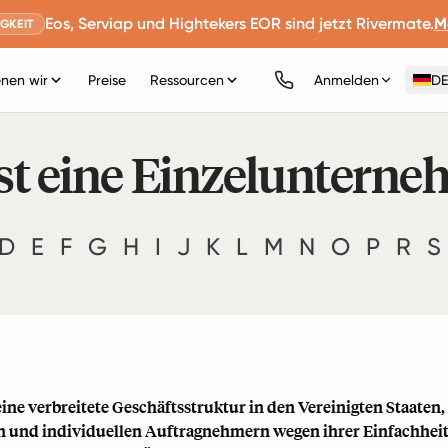
Eos, Serviap und Hightekers EOR sind jetzt Rivermate.
M
GKEIT
nen wir
Preise
Ressourcen
Anmelden
DE
st eine Einzeluntern
D
E
F
G
H
I
J
K
L
M
N
O
P
R
S
ine verbreitete Geschäftsstruktur in den Vereinigten Staaten
rn und individuellen Auftragnehmern wegen ihrer Einfachhei