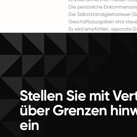
Die persönliche Einkommensste
Die Selbstständigkeitssteuer (
Geschäftsausgaben sind steuerl
Es wird empfohlen, separate Ge
Stellen Sie mit Ve
über Grenzen hin
ein