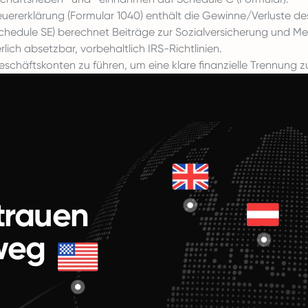
uererklärung (Formular 1040) enthält die Gewinne/Verluste de
Schedule SE) berechnet Beiträge zur Sozialversicherung und Me
ich absetzbar, vorbehaltlich IRS-Richtlinien.
schäftskonten zu führen, um eine klare finanzielle Trennung z
rtrauen
weg