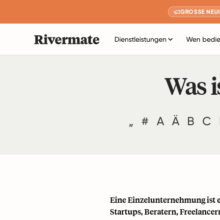
GROSSE NEUI
Dienstleistungen
Wen bedie
Was i
„
#
A
Ä
B
C
Eine Einzelunternehmung ist e
Startups, Beratern, Freelance