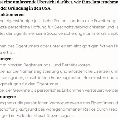
ist eine umfassende Übersicht darüber, wie Einzelunternehmu
s der Gründung in den USA:
nktionieren:
ine eigenständige juristische Person, sondern eine Erweiterung
te persönliche Haftung für Geschäftsverbindlichkeiten und -p
det der Eigentümer seine Sozialversicherungsnummer als Emplo
n des Eigentümers oder unter einem einzigartigen fiktiven 
iert ist.
ungen:
t minimalen Registrierungs- und Betriebskosten.
ie nur die Namensregistrierung und erforderliche Lizenzen um
tsausgaben, einschließlich Fahrzeugkosten, Reisekosten und
ngsbefugnis für den Eigentümer.
 bei der Gewinne als persönliches Einkommen versteuert werde
hmungen:
ung setzt die persönlichen Vermögenswerte des Eigentümers 
beschaffung aufgrund des wahrgenommenen Risikos durch Kredi
ngeld im Falle des Geschäftsversagens.