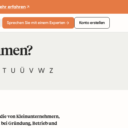
ehr erfahren
Sprechen Sie mit einem Experten
Konto erstellen
ehmen?
T
U
Ü
V
W
Z
, die von Kleinunternehmern,
t bei Gründung, Betrieb und