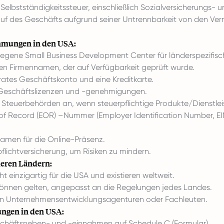
 Selbstständigkeitssteuer, einschließlich Sozialversicherungs-
uf des Geschäfts aufgrund seiner Untrennbarkeit von den V
hmungen in den USA:
legene Small Business Development Center für länderspezifis
nen Firmennamen, der auf Verfügbarkeit geprüft wurde.
arates Geschäftskonto und eine Kreditkarte.
en Geschäftslizenzen und -genehmigungen.
n Steuerbehörden an, wenn steuerpflichtige Produkte/Dienstle
f Record (EOR) –Nummer (Employer Identification Number, EIN), 
namen für die Online-Präsenz.
flichtversicherung, um Risiken zu mindern.
eren Ländern:
 einzigartig für die USA und existieren weltweit.
önnen gelten, angepasst an die Regelungen jedes Landes.
len Unternehmensentwicklungsagenturen oder Fachleuten.
ngen in den USA:
chäftsneben- und -einnahmen auf Schedule C (Formular).