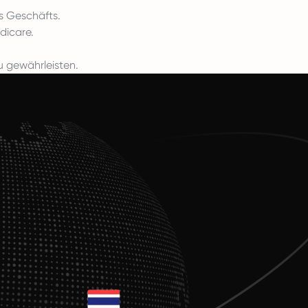
s Geschäfts.
dicare.
u gewährleisten.