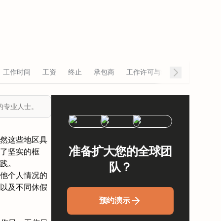
工作时间
工资
终止
承包商
工作许可与签证
招聘
的专业人士。
然这些地区具
准备扩大您的全球团
了坚实的框
践。
队？
他个人情况的
以及不同休假
预约演示