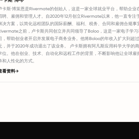
卢卡斯·博策恩是Rivermate的创始人，这是一家全球就业平台，帮助企
招聘、雇佣和管理人才。自2020年12月创立Rivermate以来，他一直专
解决方案，以简化远程团队的国际薪酬、福利、税务、合同和雇佣合规事宜
Rivermate之前，卢卡斯共同创立并共同领导了Boloo，这是一家电子学
司，帮助创业者开启并发展电子商务业务。他将Boloo的年收入扩大到超过
元，并于2020年成功退出了该业务。 卢卡斯拥有阿凡斯应用科学大学的
学位。他在创业、技术、自动化和远程工作的背景，不断影响他让全球雇
单和人性化的方式。
查看资料
→