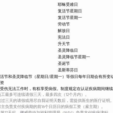
耶稣受难日
复活节星期日
复活节星期一
劳动节
解放日
宪法日
升天节
圣灵降临日
圣灵降临节星期一
圣诞节
圣斯蒂芬日
活节和圣灵降临节（星期日/星期一）等假日每年日期会有所变
资
受伤无法工作时，有权享受病假。制度规定在认证疾病期间继续
工最多可连续请假三天，最多四次（12个月内）。
超过三天的请假或用尽自我证明天数后，需提供医生的医疗证明
主负责支付疾病期的前16个日历日的病假工资（雇主期）。
第17天起，挪威劳动与福利管理局（NAV）负责支付疾病津贴。