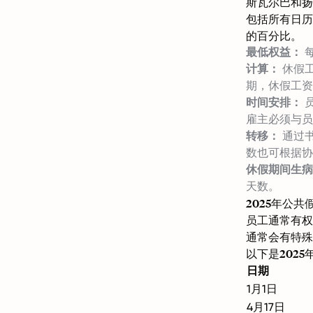
斯瓦尔巴和扬
包括所有日历
的百分比。
最低权益：
每
计算：
休假工
期，休假工资率
时间安排：
员
雇主必须与员
转移：
通过书
数也可根据协
休假期间生病
天数。
2025年公
员工通常有权
通常会有特殊
以下是202
日期
1月1日
4月17日