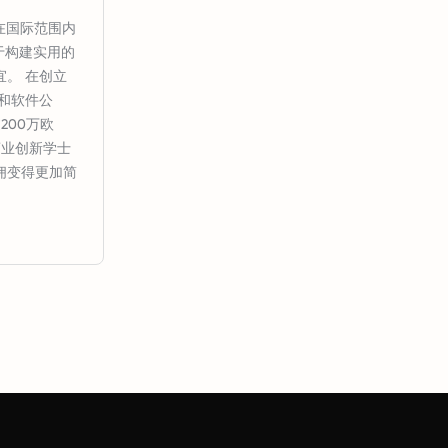
业在国际范围内
注于构建实用的
。 在创立
习和软件公
200万欧
商业创新学士
佣变得更加简