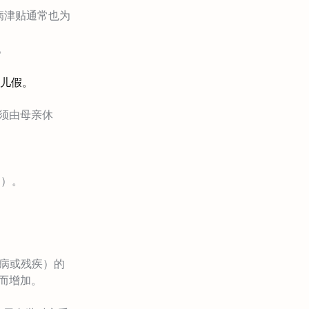
病津贴通常也为
。
儿假。
必须由母亲休
利）。
疾病或残疾）的
加而增加。