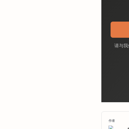
请与我
作者