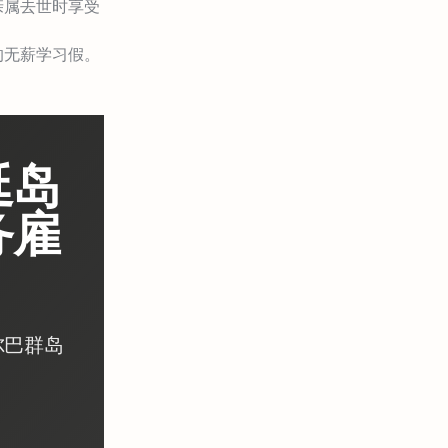
亲属去世时享受
的无薪学习假。
延岛
务雇
尔巴群岛