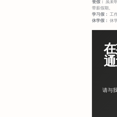
丧假：
虽未
带薪假期。
学习假：
工
休学假：
休
在
通
请与我