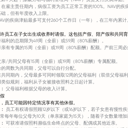
在雇主责任期内，病假工资为员工正常工资的100%。NAV的疾
算基础，但有年度收入上限。
AV的疾病津贴最多可支付260个工作日（一年），在三年内累计
许员工在子女出生或收养时请假。这包括产假、陪产假和共同育
福利的总期限为49周（全薪）或59周（80%薪酬）。
亲有专属的15周（全薪）或19周（80%薪酬）配额。产前三周
亲/共同父母有15周（全薪）或19周（80%薪酬）专属配额。
余的周数为共同期，父母可以自行分配。
共同期内，父母最多可同时领取12周的父母福利（双倍父母福
用类似规则，福利从子女被接收照料之日起计算。
：
父母福利根据父母的收入计算。
假
，员工可能因特定情况享有其他休假。
：
员工有权请假照顾12岁以下（或16岁以下，若子女患有慢性
常每年每位父母为10天（单亲家庭为15天），随着子女数量增
：
可获准请假照料濒临生命终点的父母、配偶或其他近亲。