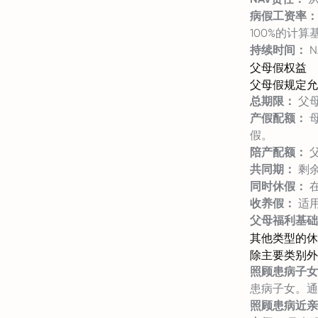
病假工资率：
100%的计
持续时间：
N
父母假权益
父母假规定允
总期限：
父母
产假配额：
母
假。
陪产配额：
父
共同期：
剩
同时休假：
在
收养假：
适
父母福利基础
其他类型的休
除主要类别外
照顾患病子女
患病子女。通
照顾患病近亲