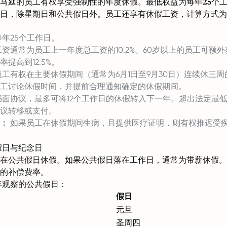
马延的员工有权享受强制性的年度休假。最低权益为每年25个
日，除星期日和公共假日外。员工还享有休假工资，计算方式为
年25个工作日。
资通常为员工上一年度总工资的10.2%。60岁以上的员工可额
提高到12.5%。
工有权在主要休假期间（通常为6月1日至9月30日）连续休三
工讨论休假时间，并提前合理通知确定的休假期间。
面协议，最多可将12个工作日的休假转入下一年。超出法定最
议转移或支付。
：
如果员工在休假期间生病，且提供医疗证明，则有权推迟受
共假日与纪念日
在公共假日休假。如果公共假日落在工作日，通常为带薪休假。
的补偿费率。
5年观察的公共假日：
假日
元旦
圣周四