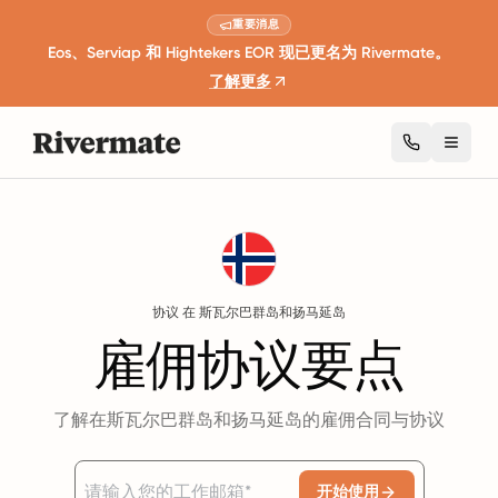
重要消息
Eos、Serviap 和 Hightekers EOR 现已更名为 Rivermate。
了解更多
Toggl
Guides
斯瓦尔巴群岛和扬马延岛
Agreements
协议 在 斯瓦尔巴群岛和扬马延岛
雇佣协议要点
了解在斯瓦尔巴群岛和扬马延岛的雇佣合同与协议
开始使用