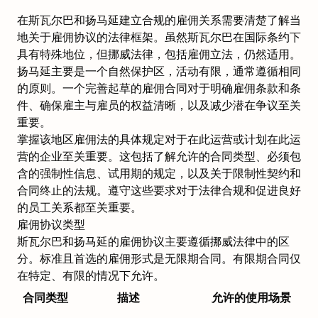
在斯瓦尔巴和扬马延建立合规的雇佣关系需要清楚了解当
地关于雇佣协议的法律框架。虽然斯瓦尔巴在国际条约下
具有特殊地位，但挪威法律，包括雇佣立法，仍然适用。
扬马延主要是一个自然保护区，活动有限，通常遵循相同
的原则。一个完善起草的雇佣合同对于明确雇佣条款和条
件、确保雇主与雇员的权益清晰，以及减少潜在争议至关
重要。
掌握该地区雇佣法的具体规定对于在此运营或计划在此运
营的企业至关重要。这包括了解允许的合同类型、必须包
含的强制性信息、试用期的规定，以及关于限制性契约和
合同终止的法规。遵守这些要求对于法律合规和促进良好
的员工关系都至关重要。
雇佣协议类型
斯瓦尔巴和扬马延的雇佣协议主要遵循挪威法律中的区
分。标准且首选的雇佣形式是无限期合同。有限期合同仅
在特定、有限的情况下允许。
合同类型
描述
允许的使用场景