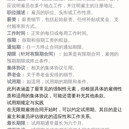
应说明雇员在多个地点工作，并注明雇主的注册地址。
职位描述：
雇员的职位、头衔或工作性质。
薪资：
薪资细节，包括起始薪资、任何补贴或奖金、支
付频率和方式。
工作时间：
正常的每日或每周工作时间。
假期：
假期和假期工资的权益。
通知期：
任一方终止合同的通知期限。
期限（针对有限期合同）：
如果是有限期合同，雇佣的
预期期限或终止条件。
集体协议：
相关的集体协议引用。
养老金：
关于养老金安排的细节。
试用期：
如适用，试用期的期限和条件。
此列表涵盖了最常见的强制性元素，但根据具体的雇佣性
质和适用的集体协议，可能还需要补充其他条款。
试用期规定与实践
在无限期雇佣合同开始时，可以约定试用期。其目的是让
雇主和雇员评估彼此的适应性和工作关系。
最长期限：
试用期通常最长为六个月。