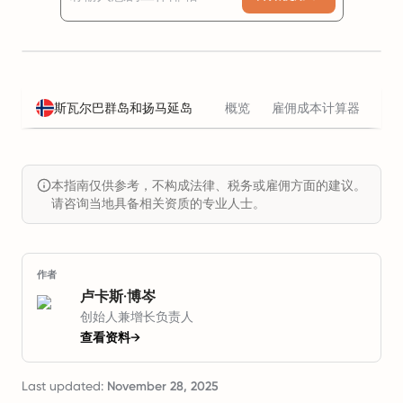
斯瓦尔巴群岛和扬马延岛
概览
雇佣成本计算器
税
本指南仅供参考，不构成法律、税务或雇佣方面的建议。
请咨询当地具备相关资质的专业人士。
作者
卢卡斯·博岑
创始人兼增长负责人
查看资料
→
Last updated:
November 28, 2025