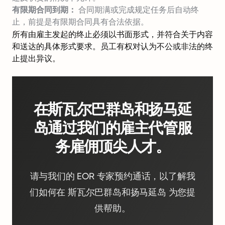
有限期合同到期：
合同期满或完成规定任务后自动终
止，前提是有限期合同具有合法依据。
所有由雇主发起的终止必须以书面形式，并符合关于内容
和送达的具体形式要求。员工有权对认为不公或非法的终
止提出异议。
在斯瓦尔巴群岛和扬马延
岛通过我们的雇主代管服
务雇佣顶尖人才。
请与我们的 EOR 专家预约通话，以了解我
们如何在 斯瓦尔巴群岛和扬马延岛 为您提
供帮助。