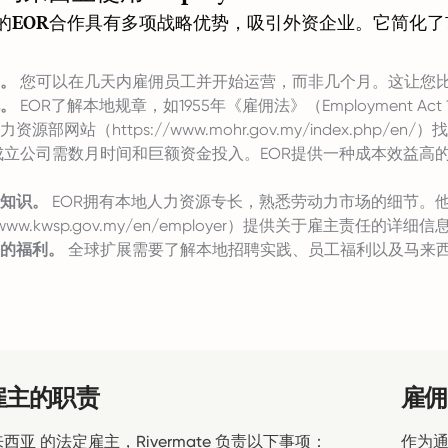
的EOR合作具有多项战略优势，吸引外资企业。它简化
。
您可以在几天内雇佣员工并开始运营，而非几个月。这让您
。
EOR了解本地规章，如1955年《雇佣法》（Employment 
力资源部网站（
https://www.mohr.gov.my/index.php/en/
立公司需数月时间和巨额资金投入。EOR提供一种成本效益高
知识。
EOR拥有本地人力资源专长，熟悉劳动力市场的细节。他们
//www.kwsp.gov.my/en/employer）提供关于雇主责任的详细信
的福利。
全球扩展需要了解本地招聘实践、员工福利以及马来西
雇主的职责
雇佣
西亚 的法定雇主，Rivermate 负责以下事项：
作为通过