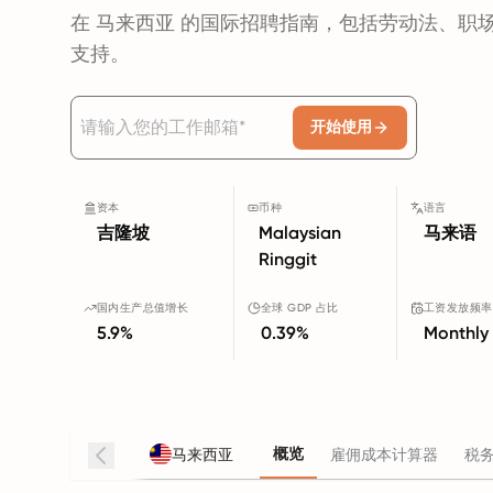
在 马来西亚 的国际招聘指南，包括劳动法、职
支持。
开始使用
资本
币种
语言
吉隆坡
Malaysian
马来语
Ringgit
国内生产总值增长
全球 GDP 占比
工资发放频率
5.9%
0.39%
Monthly
概览
马来西亚
雇佣成本计算器
税