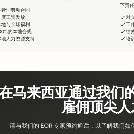
下责
并管理劳动合同
月度工资发放
对
本地与全球福利
工
00%的本地合规
绩
本地人力资源支持
培
在马来西亚通过我们
雇佣顶尖人
请与我们的 EOR 专家预约通话，以了解我们如