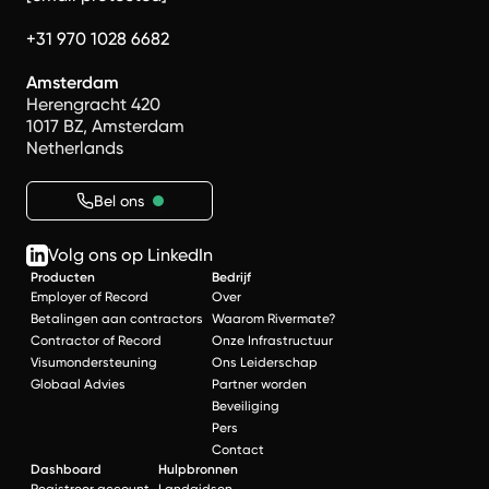
+31 970 1028 6682
Amsterdam
Herengracht 420
1017 BZ, Amsterdam
Netherlands
Bel ons
Volg ons op LinkedIn
Producten
Bedrijf
Employer of Record
Over
Betalingen aan contractors
Waarom Rivermate?
Contractor of Record
Onze Infrastructuur
Visumondersteuning
Ons Leiderschap
Globaal Advies
Partner worden
Beveiliging
Pers
Contact
Dashboard
Hulpbronnen
Registreer account
Landgidsen