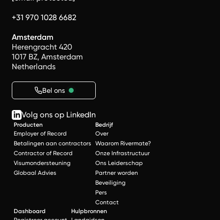
+31 970 1028 6682
Amsterdam
Herengracht 420
1017 BZ, Amsterdam
Netherlands
Bel ons
Volg ons op LinkedIn
Producten
Bedrijf
Employer of Record
Over
Betalingen aan contractors
Waarom Rivermate?
Contractor of Record
Onze Infrastructuur
Visumondersteuning
Ons Leiderschap
Globaal Advies
Partner worden
Beveiliging
Pers
Contact
Dashboard
Hulpbronnen
Registreer account
Landgidsen