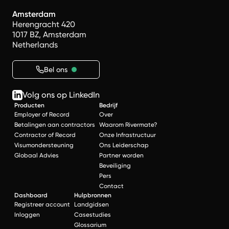
Amsterdam
Herengracht 420
1017 BZ, Amsterdam
Netherlands
Bel ons
Volg ons op LinkedIn
Producten
Bedrijf
Employer of Record
Over
Betalingen aan contractors
Waarom Rivermate?
Contractor of Record
Onze Infrastructuur
Visumondersteuning
Ons Leiderschap
Globaal Advies
Partner worden
Beveiliging
Pers
Contact
Dashboard
Hulpbronnen
Registreer account
Landgidsen
Inloggen
Casestudies
Glossarium