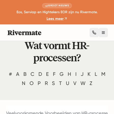
GROOT NIEUWS
Eos, Serviap en Hightekers EOR zijn nu Rivermate.
Lees meer
Toggl
Wat vormt HR-
processen?
#
A
B
C
D
E
F
G
H
I
J
K
L
M
N
O
P
R
S
T
U
V
W
Z
Veelvoorkomende Voorbeelden van HR-processen
H