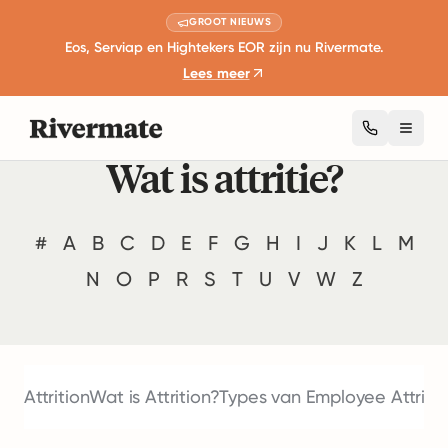
GROOT NIEUWS
Eos, Serviap en Hightekers EOR zijn nu Rivermate.
Lees meer
Toggl
Wat is attritie?
#
A
B
C
D
E
F
G
H
I
J
K
L
M
N
O
P
R
S
T
U
V
W
Z
Attrition
Wat is Attrition?
Types van Employee Attritio