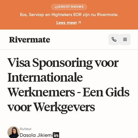
GROOT NIEUWS
Eos, Serviap en Hightekers EOR zijn nu Rivermate.
Lees meer
Toggl
7 minuten lezen
Global Workforce Management
Visa Sponsoring voor
Internationale
Werknemers - Een Gids
voor Werkgevers
Auteur
Dasola Jikiemi