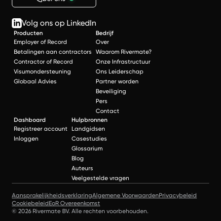
Volg ons op LinkedIn
Producten
Bedrijf
Employer of Record
Over
Betalingen aan contractors
Waarom Rivermate?
Contractor of Record
Onze Infrastructuur
Visumondersteuning
Ons Leiderschap
Globaal Advies
Partner worden
Beveiliging
Pers
Contact
Dashboard
Hulpbronnen
Registreer account
Landgidsen
Inloggen
Casestudies
Glossarium
Blog
Auteurs
Veelgestelde vragen
Aansprakelijkheidsverklaring
Algemene Voorwaarden
Privacybeleid
Cookiebeleid
EoR Overeenkomst
© 2026 Rivermate BV. Alle rechten voorbehouden.