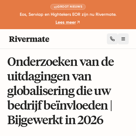
GROOT NIEUWS
Eos, Serviap en Hightekers EOR zijn nu Rivermate.
Lees meer
Toggl
9 minuten lezen
Global Workforce Management
Onderzoeken van de
uitdagingen van
globalisering die uw
bedrijf beïnvloeden |
Bijgewerkt in 2026