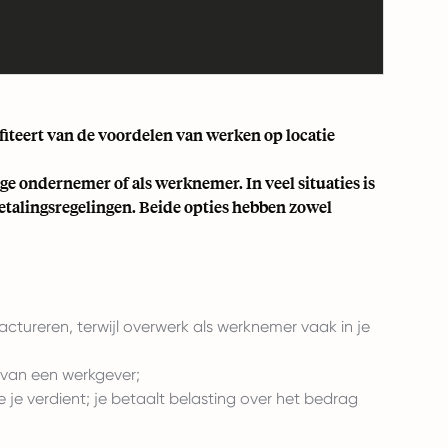
ofiteert van de voordelen van werken op locatie
ige ondernemer of als werknemer. In veel situaties is
etalingsregelingen. Beide opties hebben zowel
ctureren, terwijl overwerk als werknemer vaak in je
n van een werkgever;
 je verdient; je betaalt belasting over het bedrag