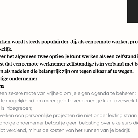
ken wordt steeds populairder. Jij, als een
remote worker
, pr
elijk.
over het algemeen twee opties: je kunt werken als een zelfstand
ist dat een remote werknemer zelfstandige is in verband met b
n als nadelen die belangrijk zijn om tegen elkaar af te wegen.
ndige ondernemer
en
een zekere mate van vrijheid om je eigen agenda te beheren;
de mogelijkheid om meer geld te verdienen; je kunt overwerk fa
 is inbegrepen;
werken aan persoonlijke projecten die niet onder leiding staa
standige ondernemer betaal je geen belasting over elke euro die
ebt verdiend, minus de kosten van het runnen van je bedrijf.