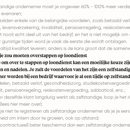
standige ondernemer moet je ongeveer 60% - 100% meer verdi
e evenaren;
t zelden enkele van de belangrijke voordelen, zoals betaald v
 levensverzekering, invaliditeit, pensioenregeling, reiskostenv
nooit echt deel uit van het bedrijf, en het is niet mogelijk om
r gunstige tijden word je vaak de eerste die wordt ontslagen.
ltijd kwaliteit leveren; anders is de kans groot dat de samenwe
e zou moeten overstappen op loondienst
 om over te stappen op loondienst kan een moeilijke keuze zij
n en nadelen. Je zult de voordelen van het zijn een zelfsta
r worden bij een bedrijf waarvoor je al een tijdje op zelfstan
elen, betaald verlof, gezondheidszorg, studiekostenvergoedin
eit, pensioenregeling, reiskostenvergoeding, sabbatical, enz.;
or dezelfde klant langdurig werkt als zelfstandige, loop je het
lees hier meer over);
je niet te registreren als zelfstandige ondernemer als je je ee
heid om intern door te groeien, ook op afstand;
(contractueel) beter beschermd dan een zelfstandige ondern