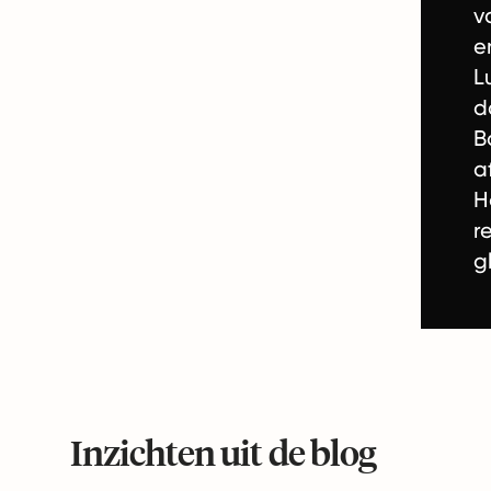
v
e
L
d
B
a
H
r
g
Inzichten uit de blog