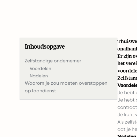
Thuiswer
Inhoudsopgave
onafhank
Er zijn 
Zelfstandige ondernemer
het vere
Voordelen
voordele
Nadelen
Zelfsta
Waarom je zou moeten overstappen
Voordel
op loondienst
Je hebt 
Je hebt 
contract
Je kunt 
Als zelf
dat je h
Nadelen