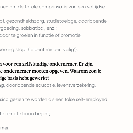
enen om de totale compensatie van een voltijdse
erlof, gezondheidszorg, studietoelage, doorlopende
ergoeding, sabbatical, enz.;
 door te groeien in functie of promotie;
rking stopt (je bent minder "veilig").
n voor een zelfstandige ondernemer. Er zijn
ndige ondernemer moeten opgeven. Waarom zou je
dige basis hebt gewerkt?
g, doorlopende educatie, levensverzekering,
 risico gezien te worden als een false self-employed
rste remote baan begint;
emer.