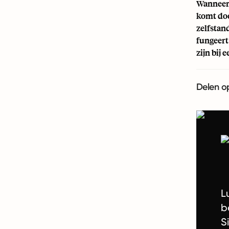
Wanneer j
komt doo
zelfstan
fungeert
zijn bij
Delen o
L
b
S