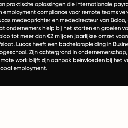
an praktische oplossingen die internationale payrol
n employment compliance voor remote teams ver
ucas medeoprichter en mededirecteur van Boloo, e
at ondernemers hielp bij het starten en groeien 
oloo tot meer dan €2 miljoen jaarlijkse omzet voord
fsloot. Lucas heeft een bacheloropleiding in Busi
ogeschool. Zijn achtergrond in ondernemerschap, 
emote work blijft zijn aanpak beïnvloeden bij he
lobal employment.