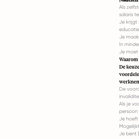
Als zelf
salaris t
Je krijg
educatie,
Je maakt 
In minde
Je moet a
Waarom j
De keuze
voordele
werkneme
De voord
invalidit
Als je vo
persoon (
Je hoeft 
Mogelijk
Je bent 