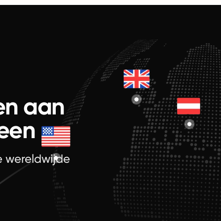
en aan
heen
je wereldwijde