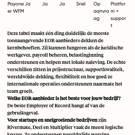
Payone
Ja
Ja
Ja
Snel
Op
Platfor
er WFM
aanvra
m +
ag
suppor
t
Deze tabel maakt één ding duidelijk: de meeste
toonaangevende EOR-aanbieders dekken de
kernbehoeften. Zij kunnen fungeren als de juridische
werkgever, payroll beheren, belastinginning
ondersteunen en helpen met lokale naleving. De echte
verschillen zitten in prijsstructuur, supportkwaliteit,
wereldwijde dekking, flexibiliteit en hoe goed ze
internationale operaties ondersteunen naarmate het
team groeit.
Welke EOR-aanbieder is het beste voor jouw bedrijf?
De beste Employer of Record hangt af van de
gebruiksgeval.
Voor
startups en snelgroeiende bedrijven
zijn
Rivermate, Deel en Multiplier vaak de meest logische
keuzes. Ze ondersteunen wereldwijde werving,