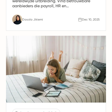
wereldwijde uitbreiding. Vind betrouwbare
aanbieders die payroll, HR en
nalevingsondersteuning bieden voor Spaanse
teams.
Dasola Jikiemi
Dec 10, 2025