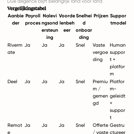
Due diligence blijft belangrijk land voor land
Vergelijkingstabel
Aanbie
Payroll
Nalevi
Voorde
Snelhei
Prijzen
Suppor
der
proces
ngsond
lenbeh
d
tmodel
ersteun
eer
onboar
ing
ding
Riverm
Ja
Ja
Ja
Snel
Vaste
Human
ate
vergoe
suppor
ding
t +
platfor
m
Deel
Ja
Ja
Ja
Snel
Premiu
Platfor
m /
m-
gemen
geleidt
gd
+
suppor
t
Remot
Ja
Ja
Ja
Snel
Offerte
Gestru
e
/ vaste
ctureer