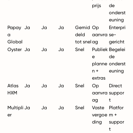
prijs
de
onderst
euning
Papay
Ja
Ja
Ja
Gemid
Op
Enterpri
a
deld
aanvra
se-
Global
tot snel
ag
gericht
Oyster
Ja
Ja
Ja
Snel
Publiek
Begelei
e
de
planne
onderst
n +
euning
extras
Atlas
Ja
Ja
Ja
Snel
Op
Direct
HXM
aanvra
suppor
ag
t
Multipli
Ja
Ja
Ja
Snel
Vaste
Platfor
er
vergoe
m +
ding
suppor
t