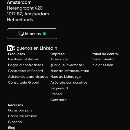
Amsterdam
Herengracht 420
1017 BZ, Amsterdam
Netherlands
Llámenos
Síguenos en LinkedIn
Productos
Empresa
Panel de control
Employer of Record
Acerca de
Crear cuenta
Pagos a contratistas
¿Por qué Rivermate?
Iniciar sesión
Contractor of Record
Nuestra Infraestructura
Asistencia para visados
Nuestro Liderazgo
Consultoría Global
Asóciate con nosotros
Seguridad
Prensa
Contacto
Recursos
Guías por país
Casos de estudio
Glosario
Blog