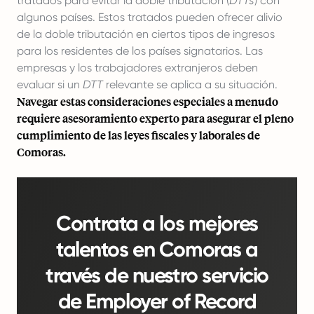
tratados para evitar la doble tributación (
DTTs
) con
algunos países. Estos tratados pueden ofrecer alivio
de la doble tributación en ciertos tipos de ingresos
para los residentes de los países signatarios. Las
empresas y los trabajadores extranjeros deben
evaluar si un
DTT
relevante se aplica a su situación.
Navegar estas consideraciones especiales a menudo
requiere asesoramiento experto para asegurar el pleno
cumplimiento de las leyes fiscales y laborales de
Comoras.
Contrata a los mejores
talentos en Comoras a
través de nuestro servicio
de Employer of Record