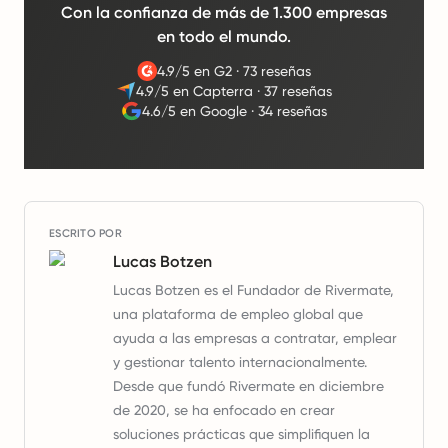
Con la confianza de más de 1.300 empresas
en todo el mundo.
4.9/5 en G2
·
73 reseñas
4.9/5 en Capterra
·
37 reseñas
4.6/5 en Google
·
34 reseñas
ESCRITO POR
Lucas Botzen
Lucas Botzen es el Fundador de Rivermate,
una plataforma de empleo global que
ayuda a las empresas a contratar, emplear
y gestionar talento internacionalmente.
Desde que fundó Rivermate en diciembre
de 2020, se ha enfocado en crear
soluciones prácticas que simplifiquen la