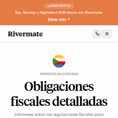
GRAN NOTICIA
Eos, Serviap y Hightekers EOR ahora son Rivermate.
Saber más
Toggl
Guides
Comoras
Taxes
IMPUESTOS EN COMORAS
Obligaciones
fiscales detalladas
Infórmese sobre las regulaciones fiscales para