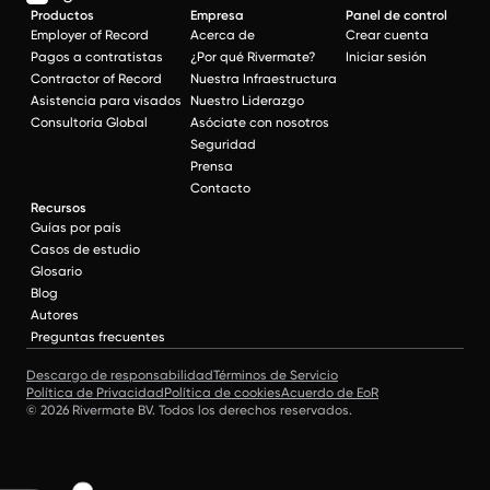
Productos
Empresa
Panel de control
Employer of Record
Acerca de
Crear cuenta
Pagos a contratistas
¿Por qué Rivermate?
Iniciar sesión
Contractor of Record
Nuestra Infraestructura
Asistencia para visados
Nuestro Liderazgo
Consultoría Global
Asóciate con nosotros
Seguridad
Prensa
Contacto
Recursos
Guías por país
Casos de estudio
Glosario
Blog
Autores
Preguntas frecuentes
Descargo de responsabilidad
Términos de Servicio
Política de Privacidad
Política de cookies
Acuerdo de EoR
© 2026 Rivermate BV. Todos los derechos reservados.