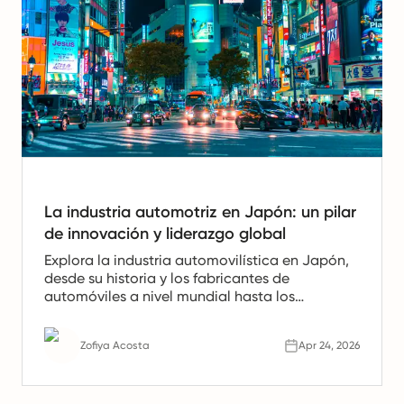
La industria automotriz en Japón: un pilar
de innovación y liderazgo global
Explora la industria automovilística en Japón,
desde su historia y los fabricantes de
automóviles a nivel mundial hasta los
vehículos eléctricos (EVs), el hidrógeno, la
automatización y los desafíos que están
Zofiya Acosta
Apr 24, 2026
formando su futuro.