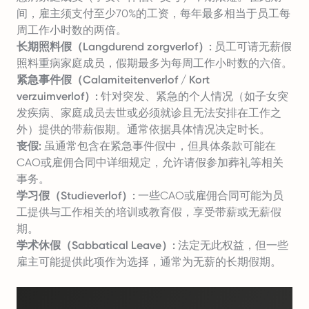
间，雇主须支付至少70%的工资，每年最多相当于员工每
周工作小时数的两倍。
长期照料假（Langdurend zorgverlof）:
员工可请无薪假
照料重病家庭成员，假期最多为每周工作小时数的六倍。
紧急事件假（Calamiteitenverlof / Kort
verzuimverlof）:
针对突发、紧急的个人情况（如子女突
发疾病、家庭成员去世或必须就诊且无法安排在工作之
外）提供的带薪假期。通常依据具体情况决定时长。
丧假:
虽通常包含在紧急事件假中，但具体条款可能在
CAO或雇佣合同中详细规定，允许请假参加葬礼等相关
事务。
学习假（Studieverlof）:
一些CAO或雇佣合同可能为员
工提供与工作相关的培训或教育假，享受带薪或无薪假
期。
学术休假（Sabbatical Leave）:
法定无此权益，但一些
雇主可能提供此项作为选择，通常为无薪的长期假期。