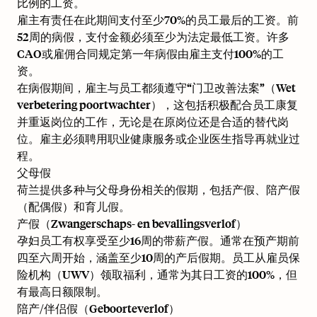
比例的工资。
雇主有责任在此期间支付至少70%的员工最后的工资。前
52周的病假，支付金额必须至少为法定最低工资。许多
CAO或雇佣合同规定第一年病假由雇主支付100%的工
资。
在病假期间，雇主与员工都须遵守“门卫改善法案”（Wet
verbetering poortwachter），这包括积极配合员工康复
并重返岗位的工作，无论是在原岗位还是合适的替代岗
位。雇主必须聘用职业健康服务或企业医生指导再就业过
程。
父母假
荷兰提供多种与父母身份相关的假期，包括产假、陪产假
（配偶假）和育儿假。
产假（Zwangerschaps- en bevallingsverlof）
孕妇员工有权享受至少16周的带薪产假。通常在预产期前
四至六周开始，涵盖至少10周的产后假期。员工从雇员保
险机构（UWV）领取福利，通常为其日工资的100%，但
有最高日额限制。
陪产/伴侣假（Geboorteverlof）