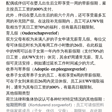
配偶或伴侣可在婴儿出生后立即享受一周的带薪假期，雇
主按员工工资的100%支付。
此外，伴侣在婴儿出生后的前六个月内，还可享受最多五
周的补充陪产假。在这段补充假期内，员工可从UWV领
取相当于其日工资70%的福利，但有最高日额限制。
育儿假（Ouderschapsverlof）
双方父母有权为未满八岁的子女申请无薪育儿假。每位父
母可休假总时长为其每周工作小时数的26倍。在此权益
中的9周可以在子女第一年内作为有薪假期（支付70%的
日工资，由UWV支付）休完，其余17周通常无薪。育儿
假可灵活安排，例如通过延长工作时间减少的方式。
收养与寄养假（Adoptie- en pleegzorgverlof）
收养子女或寄养子女的员工，有权享受6周的带薪假期。
可在子女到来前后26周内灵活休假。员工从UWV领取福
利，通常为其每日工资的100%，有最高日额限制。
其他假期类型
荷兰法律和集体协议认可各种针对特定情况的其他假期：
短期照料假（Kortdurend zorgverlof）:
员工可请假照料
患病家庭成员（子女、伴侣、父母），期限短。在此期