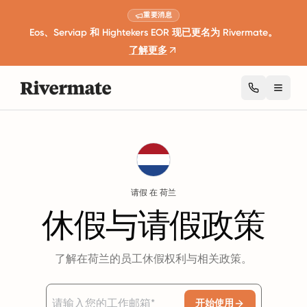
重要消息
Eos、Serviap 和 Hightekers EOR 现已更名为 Rivermate。
了解更多
Toggl
Guides
荷兰
Leave
请假 在 荷兰
休假与请假政策
了解在荷兰的员工休假权利与相关政策。
开始使用