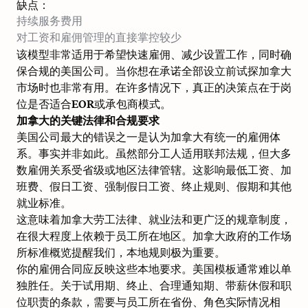
缺点：
持续服务费用
对工资和雇佣管理的直接掌控较少
该模型非常适用于希望快速雇佣、减少设置工作，同时确
保合规的美国公司。当你想在承诺全部设立前试探加拿大
市场时也非常有用。在许多情况下，真正的决策点在于岗
位是否适合
EOR或承包商模式
。
加拿大的关键法律和合规要求
美国公司最大的错误之一是认为加拿大有统一的雇佣体
系。事实并非如此。虽然部分工人适用联邦法规，但大多
数雇佣关系受省级或地区法律管辖。这影响最低工资、加
班费、假日工资、强制假日工资、终止规则、假期和其他
就业标准。
这意味着加拿大劳工法律、就业法和更广泛的规章制度，
在很大程度上依赖于员工所在地区。
加拿大政府的工作场
所标准概览
提醒我们，本地规则极为重要。
你的雇佣合同应反映这些本地要求。美国模板通常难以单
独胜任。关于试用期、终止、合理通知期、带薪休假和职
位职责的条款，需要与员工所在省份、角色实际情况相