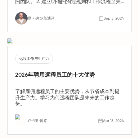
的团队。 2. 建立明确的沟通规则和工作流程至关
重要。这有助于保持生产力并确保所有人步调一
致。 3. 关心员工的身心健康也同样重要。您应当
尼卡·库尔茨迪泽
Sep 5, 2024
应对诸如孤立感和倦怠等潜在挑战。
远程工作与生产力
2026年聘用远程员工的十大优势
了解雇佣远程员工的主要优势，从节省成本到提
升生产力。学习为何远程团队是未来的工作趋
势。
卢卡斯·博岑
Apr 18, 2024