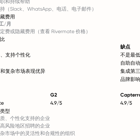
职和持续帮助
持（Slack、WhatsApp、电话、电子邮件）
藏费用
员工/月
定费或隐藏费用（
查看 Rivermate 价格
）
比
缺点
本、支持个性化
不是最
速
自助自
险和复杂市场表现优异
集成第
明
品牌影
G2
Capterr
te
4.9/5
4.9/5
类型
质、个性化支持的企业
高风险地区招聘的企业
杂市场中的灵活性和合规性的组织