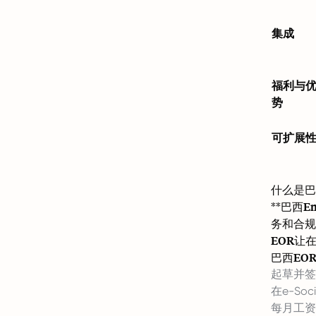
集成
福利与
势
可扩展
什么是巴
**
巴西Emp
务和合规
EOR让
巴西EO
起草并签
在e-So
每月工资