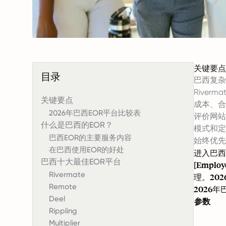
关键要点
目录
巴西复杂
Rive
关键要点
成本、合
2026年巴西EOR平台比较表
评价网站
什么是巴西的EOR？
模式和定
巴西EOR的主要服务内容
始终优先
在巴西使用EOR的好处
进入巴西
巴西十大最佳EOR平台
[Emp
Rivermate
理。20
Remote
2026
Deel
参数
Rippling
Multiplier