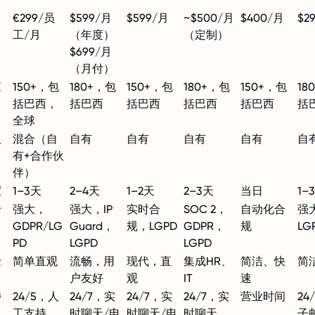
€299/员
$599/月
$599/月
~$500/月
$400/月
$2
工/月
（年度）
（定制）
$699/月
（月付）
家
150+，包
180+，包
150+，包
180+，包
150+，包
18
括巴西，
括巴西
括巴西
括巴西
括巴西
括
全球
型
混合（自
自有
自有
自有
自有
自
有+合作伙
伴）
度
1–3天
2–4天
1–2天
2–3天
当日
1–
安
强大，
强大，IP
实时合
SOC 2，
自动化合
强
GDPR/LG
Guard，
规，LGPD
GDPR，
规
LG
PD
LGPD
LGPD
验
简单直观
流畅，用
现代，直
集成HR、
简洁、快
简
户友好
观
IT
速
持
24/5，人
24/7，实
24/7，实
24/7，实
营业时间
24
工支持，
时聊天/电
时聊天/电
时聊天
子