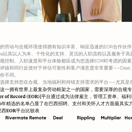
的劳动与合规环境使得拥有知识丰富、响应迅速的EOR合作伙
rmate以其以人为本、个性化的支持、灵活的入职流程以及服务
规控制、入职速度和平台体验都应成为您选择EOR时考虑的因素
评级和同行反馈对于评估可靠性和客户满意度非常重要——Deel、Re
价不同。
选择支持您在合规、当地福利和持续支持需求的平台——尤其是
这一拥有世界上最复杂劳动框架之一的国家，需要深厚的合规专
loyer of Record (EOR)]平台通过成为法律雇主，管理
26年精选的名单凸显了在巴西招聘、支付和关怀人才方面最具实
年巴西EOR平台比较表
Rivermate
Remote
Deel
Rippling
Multiplier
Hor