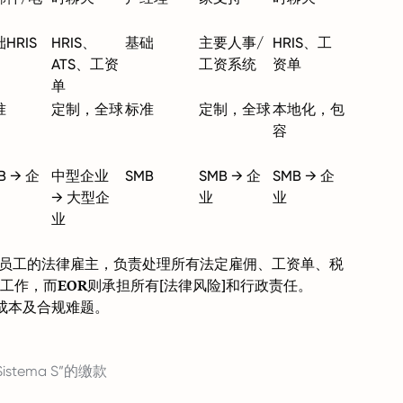
HRIS
HRIS、
基础
主要人事/
HRIS、工
ATS、工资
工资系统
资单
单
准
定制，全球
标准
定制，全球
本地化，包
容
B → 企
中型企业
SMB
SMB → 企
SMB → 企
→ 大型企
业
业
业
您员工的法律雇主，负责处理所有法定雇佣、工资单、税
作，而EOR则承担所有[
法律风险
]和行政责任。
、成本及合规难题。
stema S”的缴款