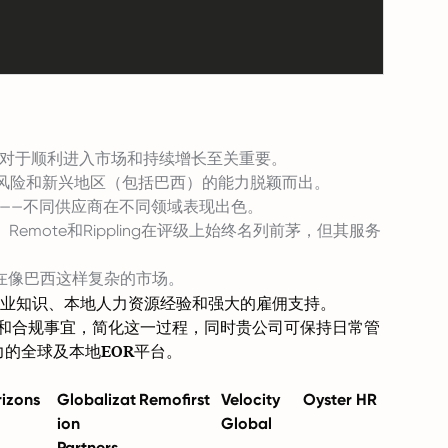
伴对于顺利进入市场和持续增长至关重要。
于高风险和新兴地区（包括巴西）的能力脱颖而出。
——不同供应商在不同领域表现出色。
mote和Rippling在评级上始终名列前茅，但其服务
在像巴西这样复杂的市场。
业知识、本地人力资源经验和强大的雇佣支持。
工资单、福利和合规事宜，简化这一过程，同时贵公司可保持日常管
力的全球及本地EOR平台。
izons
Globalizat
Remofirst
Velocity
Oyster HR
ion
Global
Partners