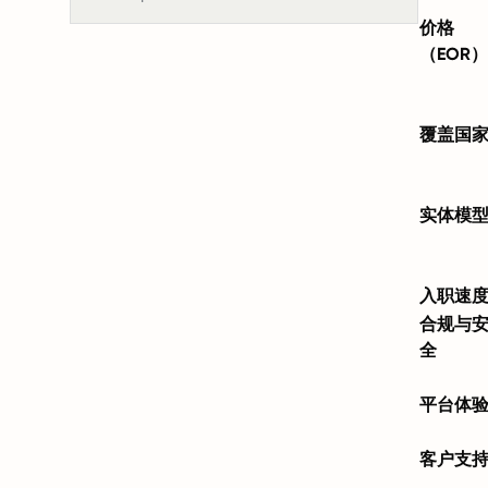
价格
（EOR）
覆盖国
实体模
入职速
合规与
全
平台体
客户支