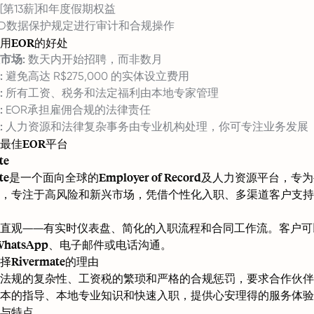
[第13薪]和年度假期权益
PD数据保护规定进行审计和合规操作
用EOR的好处
市场:
数天内开始招聘，而非数月
:
避免高达 R$275,000 的实体设立费用
:
所有工资、税务和法定福利由本地专家管理
:
EOR承担雇佣合规的法律责任
:
人力资源和法律复杂事务由专业机构处理，你可专注业务发展
最佳EOR平台
te
rmate是一个面向全球的Employer of Record及人力资
，专注于高风险和新兴市场，凭借个性化入职、多渠道客户支持
直观——有实时仪表盘、简化的入职流程和合同工作流。客户可
、WhatsApp、电子邮件或电话沟通。
Rivermate的理由
法规的复杂性、工资税的繁琐和严格的合规惩罚，要求合作伙伴具备
本的指导、本地专业知识和快速入职，提供心安理得的服务体验
与特点