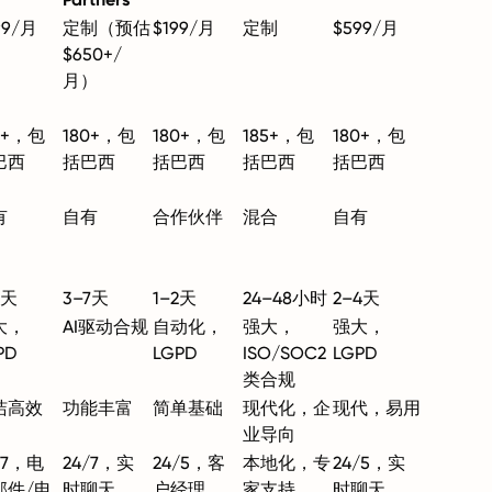
99/月
定制（预估
$199/月
定制
$599/月
$650+/
月）
0+，包
180+，包
180+，包
185+，包
180+，包
巴西
括巴西
括巴西
括巴西
括巴西
有
自有
合作伙伴
混合
自有
3天
3–7天
1–2天
24–48小时
2–4天
大，
AI驱动合规
自动化，
强大，
强大，
PD
LGPD
ISO/SOC2
LGPD
类合规
洁高效
功能丰富
简单基础
现代化，企
现代，易用
业导向
/7，电
24/7，实
24/5，客
本地化，专
24/5，实
邮件/电
时聊天
户经理
家支持
时聊天