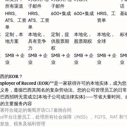
所有渠道
子邮件
子邮件
话
HRIS、
HRIS、
600+集成
600+集成
HRIS、工
基础
ATS、工资
ATS、工资
资单
单
单
优
定制，本
本地化，
定制，提
本地化，
本地化，
标
地方案
具有竞争
供股票期
股票期权
全球
力
权
性
SMB → 企
SMB → 企
SMB → 企
SMB → 企
SMB → 企
SM
业
业
业
业
业
业
西的EOR？
loyer of Record (EOR)
**是一家获得许可的本地实体，成为
义务，遵循巴西其闻名的复杂劳动法。您的公司管理员工的日常工
在巴西招聘无需成立[本地子公司或法律实体]——节省大量时间
R的主要服务内容
署符合规定的葡萄牙语CLT雇佣合同
cial平台注册员工，处理所有社会保障（INSS）、FGTS、RAT 和“Si
发放、税务及福利管理