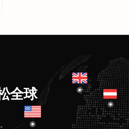
松全球
。