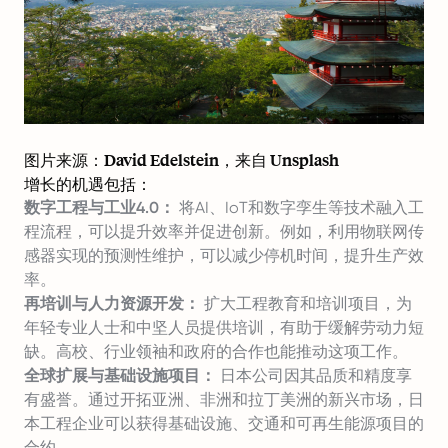
图片来源：
David Edelstein
，来自
Unsplash
增长的机遇包括：
数字工程与工业4.0：
将AI、IoT和数字孪生等技术融入工
程流程，可以提升效率并促进创新。例如，利用物联网传
感器实现的预测性维护，可以减少停机时间，提升生产效
率。
再培训与人力资源开发：
扩大工程教育和培训项目，为
年轻专业人士和中坚人员提供培训，有助于缓解劳动力短
缺。高校、行业领袖和政府的合作也能推动这项工作。
全球扩展与基础设施项目：
日本公司因其品质和精度享
有盛誉。通过开拓亚洲、非洲和拉丁美洲的新兴市场，日
本工程企业可以获得基础设施、交通和可再生能源项目的
合约。