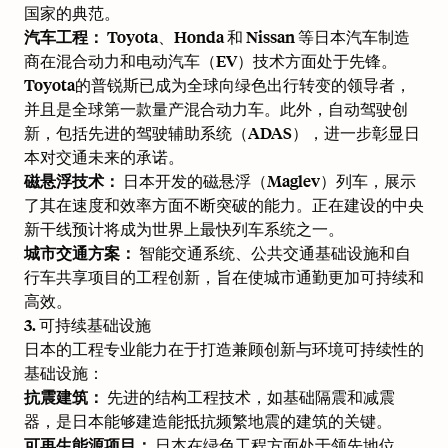
国家的典范。
汽车工程：
Toyota、Honda 和 Nissan 等日本汽车制造
商在混合动力和电动汽车（EV）技术方面处于先锋。
Toyota的普锐斯已成为全球向绿色出行转变的领导者，
并且是
全球第一款量产混合动力车
。此外，自动驾驶
创
新
，包括先进的驾驶辅助系统（ADAS），进一步彰显日
本对交通未来的承诺。
磁悬浮技术：
日本开发的磁悬浮（Maglev）列车，展示
了其在速度和效率方面不断突破的能力。正在建设的中央
新干线预计将成为世界上最快列车系统之一。
城市交通方案：
智能交通系统、公共交通基础设施和自
行车共享项目的工程创新，旨在使城市通勤更加可持续和
高效。
3. 可持续基础设施
日本的工程专业能力在于打造兼顾创新与环境可持续性的
基础设施：
抗震建筑：
先进的结构工程技术，如基础隔震和减震
器，是日本能够建造能抵抗频繁地震的建筑的关键。
可再生能源项目：
日本在绿色工程方面处于领先地位，