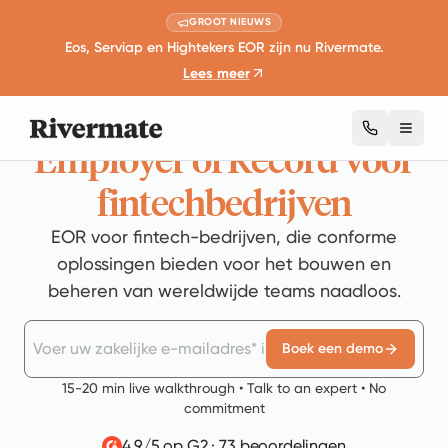
GROOT NIEUWS
Eos, Serviap en Hightekers EOR zijn nu Rivermate.
Lees meer
Toggl
Employer of Record voor
fintechbedrijven
EOR voor fintech-bedrijven, die conforme
oplossingen bieden voor het bouwen en
beheren van wereldwijde teams naadloos.
Boek een demo
15-20 min live walkthrough • Talk to an expert • No
commitment
4.9/5 op G2
·
73 beoordelingen