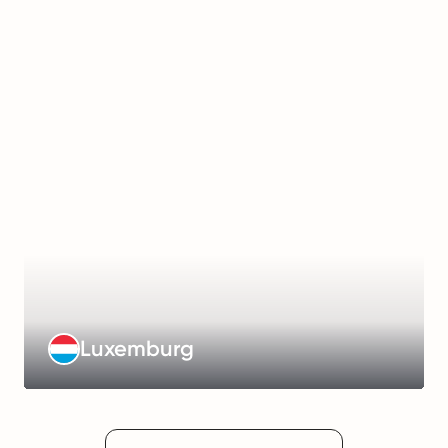
Management
Fee
:
€549/month
Working
Hours
:
40
hours/week
Payroll
Frequency
:
Monthly
Luxemburg