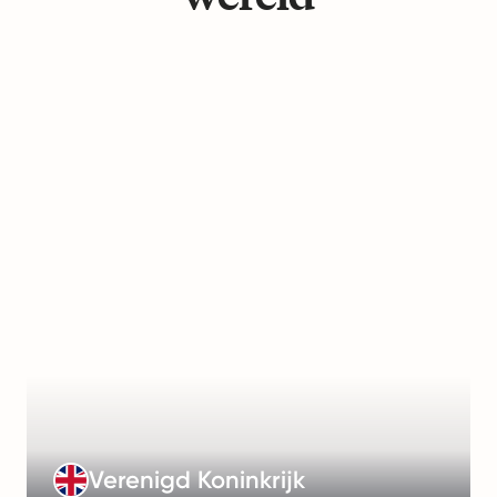
Learn
more
Management
Fee
:
€499/month
Working
Hours
:
37.5
hours/week
Payroll
Frequency
:
Monthly
Learn
Verenigd Koninkrijk
more