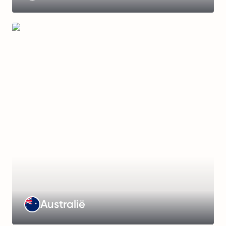
Management
Fee
:
€549/month
Working
Hours
:
38
hours/week
Payroll
Frequency
:
Weekly,
fortnightly,
or monthly
Learn
Australië
more