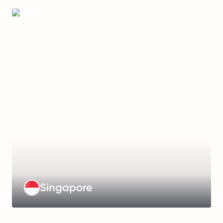
Management
Fee
:
€499/month
Working
Hours
:
44
hours/week
Payroll
Frequency
:
Monthly
Learn
Singapore
more