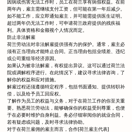
因病或伤害无法工作时，员工在荷兰享有病假权益。在前
两年内，雇主需继续支付工资，但可能在第一年后减少。
如不能工作，应立即通知雇主，并可能需提供医生证明。
超过两年仍无法工作时，可申请荷兰政府提供的残疾福
利。具体资格和金额视个人情况而定。
防止非法解雇
荷兰劳动法对非法解雇提供强有力的保护。通常，雇主必
须有正当理由才能终止合同。正当理由包括业绩差、违纪
或公司重组等经济原因。
如果认为被非法解雇，有权提出异议。这可以通过荷兰法
院或调解程序进行。在此情况下，建议寻求法律咨询，了
解你的权益和应对措施。
解雇过程还须遵循特定程序，包括书面通知、提供转职补
偿，以及给予员工回应权。
了解作为员工的权益与义务，对于在荷兰工作的你至关重
要。熟悉荷兰劳动法，能够确保你的权益受到尊重，也便
于在必要时维护自身利益。务必仔细审阅你的就业合同，
若有疑虑或问题，及时寻求法律协助。
对于在荷兰雇佣的雇主而言，合作[荷兰雇主代表]