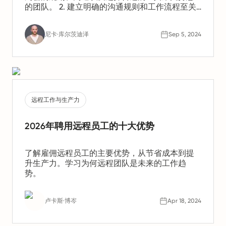
的团队。 2. 建立明确的沟通规则和工作流程至关
重要。这有助于保持生产力并确保所有人步调一
致。 3. 关心员工的身心健康也同样重要。您应当
尼卡·库尔茨迪泽
Sep 5, 2024
应对诸如孤立感和倦怠等潜在挑战。
远程工作与生产力
2026年聘用远程员工的十大优势
了解雇佣远程员工的主要优势，从节省成本到提
升生产力。学习为何远程团队是未来的工作趋
势。
卢卡斯·博岑
Apr 18, 2024