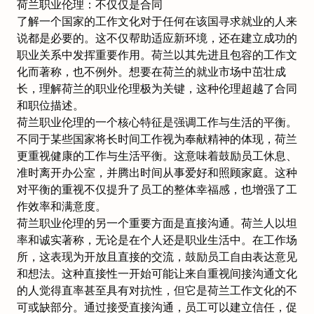
荷兰职业伦理：不仅仅是合同
了解一个国家的工作文化对于任何在该国寻求就业的人来
说都是必要的。这不仅帮助适应新环境，还在建立成功的
职业关系中发挥重要作用。荷兰以其
先进且包容的工作文
化
而著称，也不例外。想要在荷兰的就业市场中茁壮成
长，理解荷兰的职业伦理极为关键，这种伦理超越了合同
和职位描述。
荷兰职业伦理的一个核心特征是强调
工作与生活的平衡
。
不同于某些国家将长时间工作视为奉献精神的体现，荷兰
更重视健康的工作与生活平衡。这意味着鼓励员工休息、
准时离开办公室，并腾出时间从事爱好和照顾家庭。这种
对平衡的重视不仅提升了员工的整体幸福感，也增强了工
作效率和满意度。
荷兰职业伦理的另一个重要方面是直接沟通。荷兰人以坦
率和诚实著称，无论是在个人还是职业生活中。在工作场
所，这表现为开放且直接的交流，鼓励员工自由表达意见
和想法。这种直接性一开始可能让来自重视间接沟通文化
的人觉得直率甚至具有对抗性，但它是荷兰工作文化的不
可或缺部分。通过接受直接沟通，员工可以建立信任，促