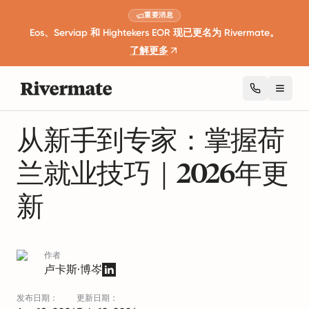
重要消息
Eos、Serviap 和 Hightekers EOR 现已更名为 Rivermate。
了解更多
Toggl
1 分钟阅读
全球就业指南
从新手到专家：掌握荷
兰就业技巧｜2026年更
新
作者
卢卡斯·博岑
发布日期：
更新日期：