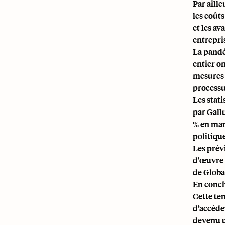
Par aill
les coût
et les av
entrepri
La pandém
entier on
mesures 
processu
Les stat
par Gall
% en mar
politiqu
Les prév
d'œuvre 
de Globa
En concl
Cette ten
d’accéde
devenu u