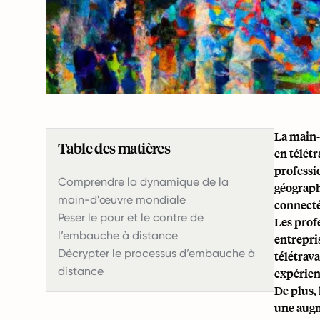
La main-
Table des matières
en télét
professio
Comprendre la dynamique de la
géograph
main-d'œuvre mondiale
connectés
Peser le pour et le contre de
Les profe
l’embauche à distance
entrepri
Décrypter le processus d’embauche à
télétrav
distance
expérien
De plus, 
une augm