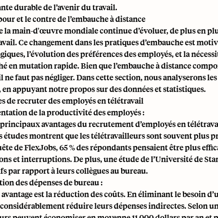
te durable de l’avenir du travail.
 pour et le contre de l’embauche à distance
e la main-d'œuvre mondiale continue d’évoluer, de plus en pl
ravail. Ce changement dans les pratiques d’embauche est motiv
giques, l’évolution des préférences des employés, et la nécessi
é en mutation rapide. Bien que l’embauche à distance comporte
il ne faut pas négliger. Dans cette section, nous analyserons l
, en appuyant notre propos sur des données et statistiques.
s de recruter des employés en télétravail
ntation de la productivité des employés :
 principaux avantages du recrutement d’employés en télétravail
s études montrent que les télétravailleurs sont souvent plus p
ête de FlexJobs, 65 % des répondants pensaient être plus effic
ons et interruptions. De plus, une étude de l’Université de Stan
fs par rapport à leurs collègues au bureau.
tion des dépenses de bureau :
 avantage est la réduction des coûts. En éliminant le besoin d’
considérablement réduire leurs dépenses indirectes. Selon un
rs peuvent économiser en moyenne 11 000 dollars par an et pa