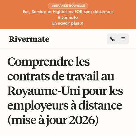
GRANDE NOUVELLE
Eos, Serviap et Hightekers EOR sont désormais
Rivermate.
En savoir plus
Toggl
15 min de lecture
Lois internationales sur l'emploi.
Comprendre les
contrats de travail au
Royaume-Uni pour les
employeurs à distance
(mise à jour 2026)