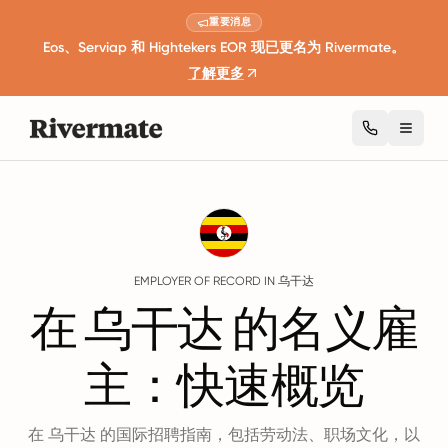
重要消息
Eos、Serviap 和 Hightekers EOR 现已更名为 Rivermate。
了解更多
Toggl
Guides
乌干达
EMPLOYER OF RECORD IN 乌干达
在 乌干达 的名义雇
主：快速概览
在 乌干达 的国际招聘指南，包括劳动法、职场文化，以