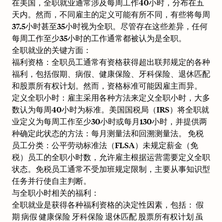
在美国，全职就业通常涉及每周工作40小时，分布在五
天内。然而，不同雇主的定义可能有所不同，有些将每周
37.5小时甚至35小时视为全职。尽管存在这些差异，任何
每周工作至少35小时的工作通常都被认为是全职。
全职就业的关键方面：
福利资格：全职员工通常有资格获得超出联邦规定的各种
福利，包括假期、病假、健康保险、牙科保险、退休匹配
和股票所有权计划。然而，资格标准可能因雇主而异。
定义全职小时：雇主采用各种方法来定义全职小时，大多
数认为每周40小时为标准。美国国税局（IRS）将全职就
业定义为每周工作至少30小时或每月130小时，并提供两
种确定此状态的方法：每月测量法和回溯测量法。 免税
员工分类：公平劳动标准法（FLSA）未规定薪金（免
税）员工的全职小时数，允许雇主根据运营需要定义全职
状态。免税员工通常不受加班规定限制，主要从事知识型
任务并行使自主判断。
与全职小时相关的福利：
全职就业是获得各种福利资格的决定性因素，包括： 假
期 病假 健康保险 牙科保险 退休匹配 股票所有权计划 虽