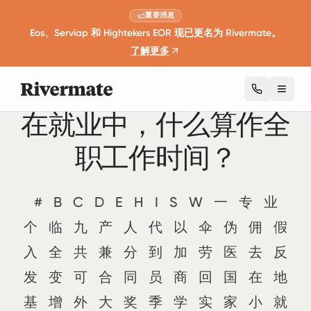
重要消息
Eos、Serviap 和 Hightekers EOR 现已更名为 Rivermate。
了解更多
Toggl
在就业中，什么算作全
职工作时间？
#
B
C
D
E
H
I
S
W
一
专
业
个
临
九
产
人
代
以
伞
伪
佣
假
入
全
共
兼
分
到
加
劳
医
去
反
发
变
可
合
同
员
商
回
国
在
地
基
增
外
大
奖
季
学
实
家
小
就