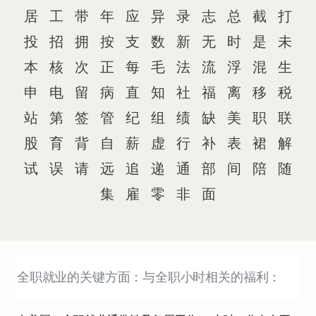
居
工
带
年
应
异
录
志
总
截
打
投
招
拥
按
支
数
新
无
时
是
未
本
核
次
正
每
毛
法
流
浮
混
生
申
电
留
病
直
知
社
福
离
移
税
站
第
签
管
纪
组
绩
缺
美
职
联
股
育
背
自
薪
虚
行
补
表
裙
解
试
误
请
远
追
递
通
部
间
陪
随
集
雇
零
非
面
全职就业的关键方面：
与全职小时相关的福利：