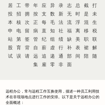
居
工
带
年
应
异
录
志
总
截
打
投
招
拥
按
支
数
新
无
时
是
未
本
核
次
正
每
毛
法
流
浮
混
生
申
电
留
病
直
知
社
福
离
移
税
站
第
签
管
纪
组
绩
缺
美
职
联
股
育
背
自
薪
虚
行
补
表
裙
解
试
误
请
远
追
递
通
部
间
陪
随
集
雇
零
非
面
远程办公，常与远程工作互换使用，描述一种员工利用技
术在非现场地点进行工作的安排。以下是关于远程办公的
全面概述：