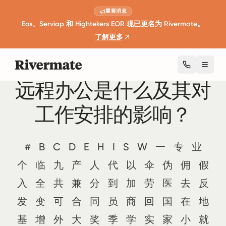
重要消息
Eos、Serviap 和 Hightekers EOR 现已更名为 Rivermate。
了解更多
Toggl
远程办公是什么及其对
工作安排的影响？
#
B
C
D
E
H
I
S
W
一
专
业
个
临
九
产
人
代
以
伞
伪
佣
假
入
全
共
兼
分
到
加
劳
医
去
反
发
变
可
合
同
员
商
回
国
在
地
基
增
外
大
奖
季
学
实
家
小
就