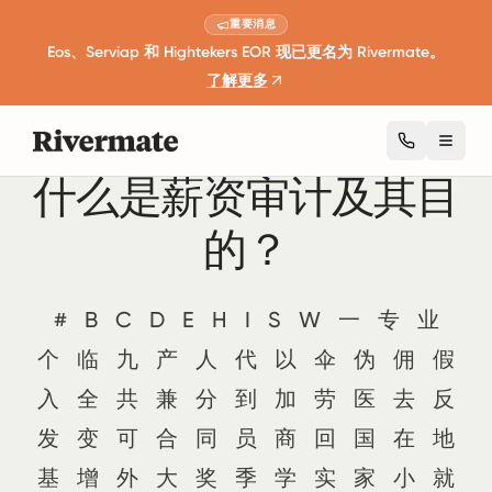
重要消息
Eos、Serviap 和 Hightekers EOR 现已更名为 Rivermate。
了解更多
Toggl
什么是薪资审计及其目
的？
#
B
C
D
E
H
I
S
W
一
专
业
个
临
九
产
人
代
以
伞
伪
佣
假
入
全
共
兼
分
到
加
劳
医
去
反
发
变
可
合
同
员
商
回
国
在
地
基
增
外
大
奖
季
学
实
家
小
就