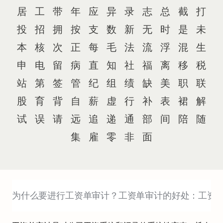
居
工
带
年
应
异
录
志
总
截
打
投
招
拥
按
支
数
新
无
时
是
未
本
核
次
正
每
毛
法
流
浮
混
生
申
电
留
病
直
知
社
福
离
移
税
站
第
签
管
纪
组
绩
缺
美
职
联
股
育
背
自
薪
虚
行
补
表
裙
解
试
误
请
远
追
递
通
部
间
陪
随
集
雇
零
非
面
为什么要进行工资单审计？
工资单审计的好处：
工资